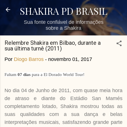
Pular para o conteúdo principal
SHAKIRA PD BRASIL
Sua fonte confiável de informações
sobre a Shakira
Relembre Shakira em Bilbao, durante a
sua última turnê (2011)
Por
Diogo Barros
-
novembro 01, 2017
Faltam
07
dias
para a El Dorado World Tour!
No dia 04 de Junho de 2011, com quase meia hora
de atraso e diante do Estádio San Mamés
completamento lotado, Shakira mostrou todas as
suas qualidades com a sua dança e belas
interpretações musicais, satisfazendo grande parte