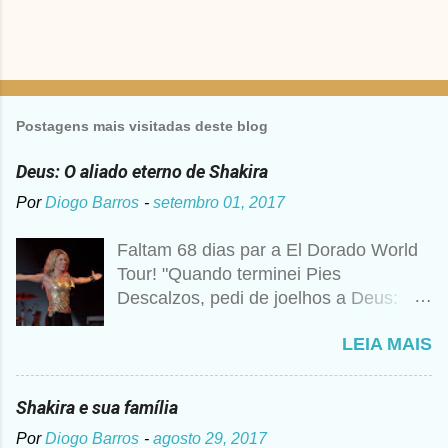
Postagens mais visitadas deste blog
Deus: O aliado eterno de Shakira
Por
Diogo Barros
-
setembro 01, 2017
Faltam 68 dias par a El Dorado World
Tour! "Quando terminei Pies
Descalzos, pedi de joelhos a Deus:
Cumpre esse meu sonho, preciso
LEIA MAIS
vender 1 milhão de cópias! A
curiosidade é que prometi algo e a
bagunça é que agora não me lembro o
Shakira e sua família
que foi", disse Shakira um ano mais
Por
Diogo Barros
-
agosto 29, 2017
tarde para a imprensa. Além desse