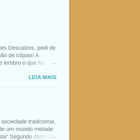
ies Descalzos, pedi de
ão de cópias! A
 lembro o que foi",
aso, nunca foi raro
LEIA MAIS
e ela realmente tivesse
igião apenas do formal
s. Sempre foi uma
 Deus aprendida nos
omo quem transita uma
ão e entendimento,
sociedade tradicional,
ais brevemente: "A
m de um mundo metade
ituais e m...
sta" Segundo cronistas