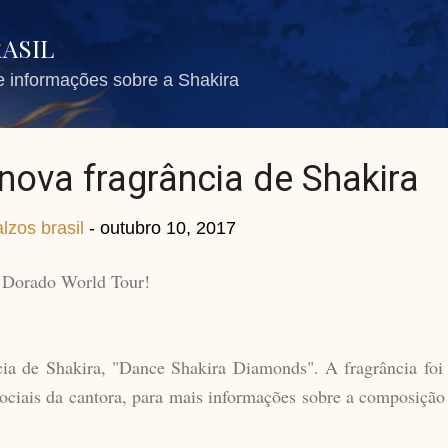
Pular para o conteúdo principal
RASIL
de informações sobre a Shakira
nova fragrância de Shakira
lzos brasil
-
outubro 10, 2017
 Dorado World Tour!
ia de Shakira, "Dance Shakira Diamonds". A fragrância foi 
sociais da cantora, para mais informações sobre a composição 