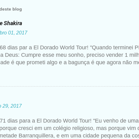
deste blog
de Shakira
bro 01, 2017
68 dias par a El Dorado World Tour! "Quando terminei P
 a Deus: Cumpre esse meu sonho, preciso vender 1 milh
dade é que prometi algo e a bagunça é que agora não me
hakira um ano mais tarde para a imprensa. Além desse c
 artista falando sobre Deus, então não seria estranho qu
essa realização. Para ela, não se trata de viver uma rel
ático, assistindo a missas e confessando seus pecado
 de ser, como se tivesse internalizado aquela ideia de
o 29, 2017
 colégio com as freiras. Shakira se abraça a religião c
egura e inevitável, como uma ferramenta de compreens
71 dias para a El Dorado World Tour! "Eu venho de uma 
r mais além da realidade cotidiana. Shakira explicava m
porque cresci em um colégio religioso, mas porque vi
o religiosa reforçou minha preocupação com coisas espir
metade Barranquillera, e em uma cidade pequena da co