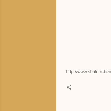
http://www.shakira-be
C
o