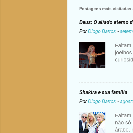
Postagens mais visitadas 
Deus: O aliado eterno 
Por
Diogo Barros
-
setem
Faltam 
joelhos
curiosi
disse S
ouvir a
pedido 
ou dogm
Shakira e sua família
maneira
Por
Diogo Barros
-
agost
anos de
ponte s
Faltam 
para ve
não só 
educaçã
árabe, 