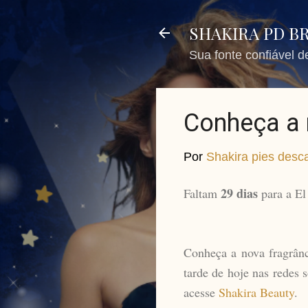
SHAKIRA PD B
Sua fonte confiável 
Conheça a 
Por
Shakira pies desca
29 dias
Faltam
para a El
Conheça a nova fragrânc
tarde de hoje nas redes 
acesse
Shakira Beauty
.