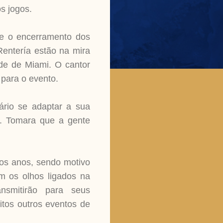
os jogos.
 e o encerramento dos
Rentería estão na mira
ade de Miami. O cantor
para o evento.
sário se adaptar a sua
s. Tomara que a gente
os anos, sendo motivo
om os olhos ligados na
nsmitirão para seus
itos outros eventos de