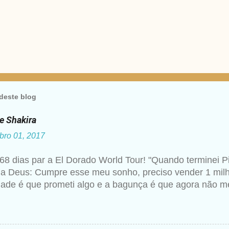
deste blog
de Shakira
bro 01, 2017
68 dias par a El Dorado World Tour! "Quando terminei P
 a Deus: Cumpre esse meu sonho, preciso vender 1 milh
dade é que prometi algo e a bagunça é que agora não me
hakira um ano mais tarde para a imprensa. Além desse c
 artista falando sobre Deus, então não seria estranho qu
essa realização. Para ela, não se trata de viver uma rel