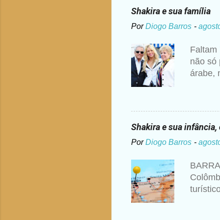
ou dogm
Shakira e sua família
maneira
Por
Diogo Barros
-
agost
anos de
ponte s
Faltam 
para ve
não só 
educaçã
árabe, 
colombi
York, m
Ripoll 
Quando 
Shakira e sua infância
casamen
Por
Diogo Barros
-
agost
Don Wil
Orgulho
BARRAN
Segundo
Colômbi
uma joa
turísti
depois 
pela su
EL LIMO