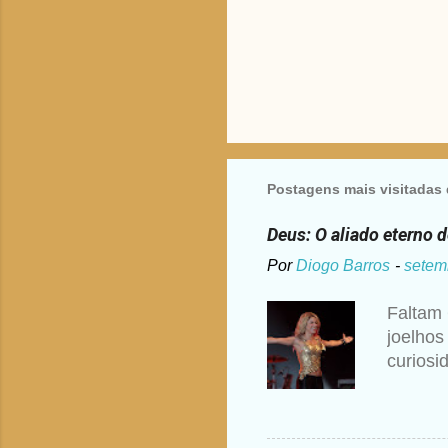
Postagens mais visitadas 
Deus: O aliado eterno 
Por
Diogo Barros
-
setem
Faltam 
joelhos
curiosi
disse S
ouvir a
pedido 