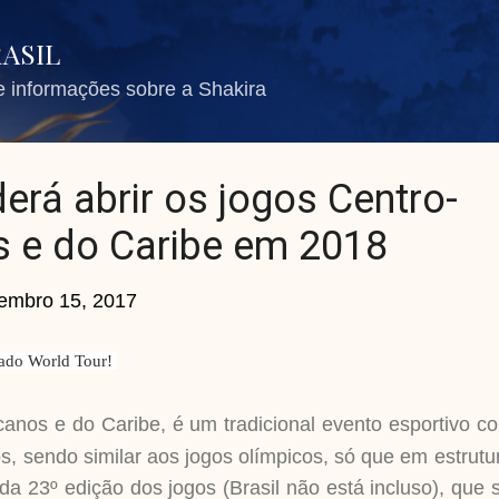
Pular para o conteúdo principal
RASIL
de informações sobre a Shakira
erá abrir os jogos Centro-
 e do Caribe em 2018
embro 15, 2017
rado World Tour!
anos e do Caribe, é um tradicional evento esportivo c
s, sendo similar aos jogos olímpicos, só que em estrut
da 23º edição dos jogos (Brasil não está incluso), que