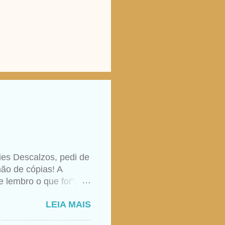
ies Descalzos, pedi de
ão de cópias! A
 lembro o que foi",
aso, nunca foi raro
LEIA MAIS
e ela realmente tivesse
igião apenas do formal