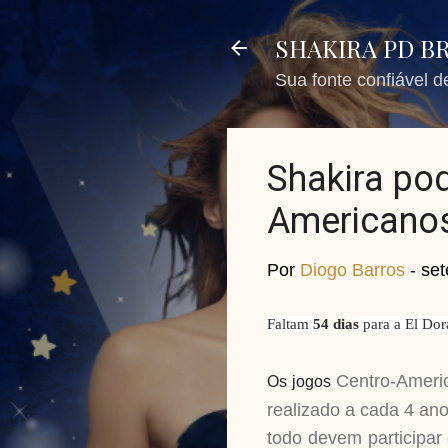
SHAKIRA PD B
Sua fonte confiável 
Shakira pod
Americanos
Por
Diogo Barros
-
set
Faltam
54 dias
para a El Do
Centro-Americ
Os jogos
realizado a cada 4 ano
todo devem participar 