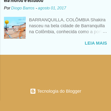
ela morou e estudou
Mebarak Chadid havia nascido na
Deus aprendida nos anos de colégio
Por
Diogo Barros
-
agosto 01, 2017
cidade de Nova York, mas quando ele
com as freiras. Shakira se abraça a
era pequeno sua família se mudou
religião como quem transita uma ponte
BARRANQUILLA, COLÔMBIA Shakira
para a Colômbia. Nidia Ripoll Torrado.
segura e inevitável, como uma
nasceu na bela cidade de Barranquilla
nasceu em Barranquilla e por suas
ferramenta de compreensão e
na Colômbia, conhecida como a porta
veias corre sangue Catalão; Quando
entendimento, para ver mais além da
de ouro da Colômbia, tem vários
os dois se casaram, Don William já
realidade cotidiana. Shakira explicava
LEIA MAIS
atrativos turísticos e uma boa
havia se divorciado e tinha 7 filhos do
mais brevemente: "A educação
localização litorânea. A cantora nunca
casamento anterior, com o qual
religiosa reforçou minha preocupação
escondeu a sua paixão pela sua
Shakira chegou ao mundo como a filha
com coisas espirituais e m...
cidade natal, mesmo percorrendo boa
mais nova. Don William foi uma figura
parte do mundo com o seu trabalho.
chave na formação e a sensibilidade
EL LIMONCITO Shakira viveu boa
de Shakira. Orgulhoso de suas raízes
parte da sua infância e adolescência
árabes, ele era joalheiro de profissão e
em uma linda casa de um bairro
escritor de vocação. Segundo a revista
Tecnologia do Blogger
chamado "El Limoncito", no norte da
TV y Novelas da Colômbia, em sua
cidade. Fotos atuais da residência,
época de joalheiro, ele tinha uma
mostram uma boa preservação do
joalheria em Barranquilla, loja que
local que costuma ser bastante
manteve quase duas décadas. Mas,