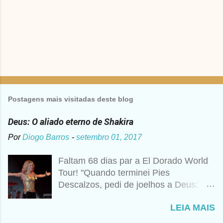
Postagens mais visitadas deste blog
Deus: O aliado eterno de Shakira
Por
Diogo Barros
-
setembro 01, 2017
Faltam 68 dias par a El Dorado World
Tour! "Quando terminei Pies
Descalzos, pedi de joelhos a Deus:
Cumpre esse meu sonho, preciso
LEIA MAIS
vender 1 milhão de cópias! A
curiosidade é que prometi algo e a