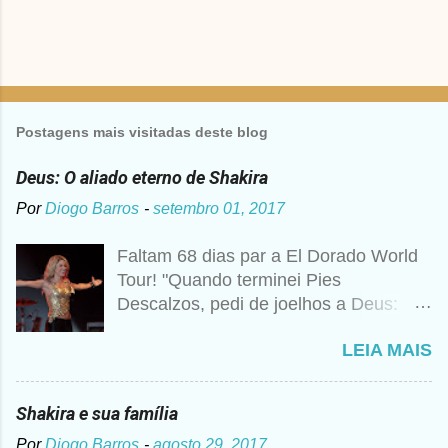
Postagens mais visitadas deste blog
Deus: O aliado eterno de Shakira
Por
Diogo Barros
-
setembro 01, 2017
Faltam 68 dias par a El Dorado World
Tour! "Quando terminei Pies
Descalzos, pedi de joelhos a Deus:
Cumpre esse meu sonho, preciso
LEIA MAIS
vender 1 milhão de cópias! A
curiosidade é que prometi algo e a
bagunça é que agora não me lembro o
Shakira e sua família
que foi", disse Shakira um ano mais
Por
Diogo Barros
-
agosto 29, 2017
tarde para a imprensa. Além desse