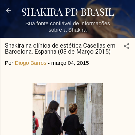
Pular para o conteúdo principal
SHAKIRA PD BRASIL
Sua fonte confiável de informações
sobre a Shakira
Shakira​ na clínica de estética Casellas em
Barcelona, Espanha (03 de Março 2015)
Por
Diogo Barros
-
março 04, 2015