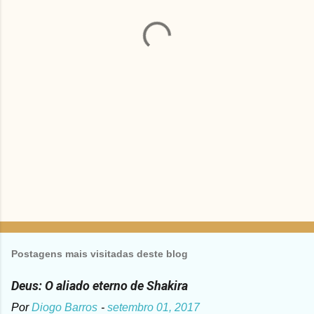
á
r
i
o
s
Postagens mais visitadas deste blog
Deus: O aliado eterno de Shakira
Por
Diogo Barros
-
setembro 01, 2017