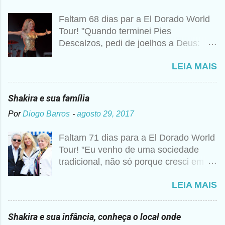
Faltam 68 dias par a El Dorado World
Tour! "Quando terminei Pies
Descalzos, pedi de joelhos a Deus:
Cumpre esse meu sonho, preciso
LEIA MAIS
vender 1 milhão de cópias! A
curiosidade é que prometi algo e a
bagunça é que agora não me lembro o
Shakira e sua família
que foi", disse Shakira um ano mais
Por
Diogo Barros
-
agosto 29, 2017
tarde para a imprensa. Além desse
caso, nunca foi raro ouvir a artista
Faltam 71 dias para a El Dorado World
falando sobre Deus, então não seria
Tour! "Eu venho de uma sociedade
estranho que ela realmente tivesse
tradicional, não só porque cresci em
pedido essa realização. Para ela, não
um colégio religioso, mas porque vim
se trata de viver uma religião apenas
LEIA MAIS
de um mundo metade árabe, metade
do formal ou dogmático, assistindo a
Barranquillera, e em uma cidade
missas e confessando seus pecados.
pequena da costa" Segundo cronistas
Sempre foi uma maneira de ser, como
Shakira e sua infância, conheça o local onde
colombianos. Don William Esteban
se tivesse internalizado aquela ideia de