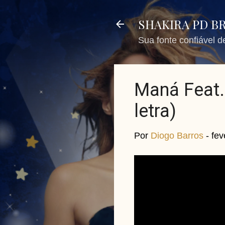
SHAKIRA PD B
Sua fonte confiável 
Maná Feat.
letra)
Por
Diogo Barros
-
fev