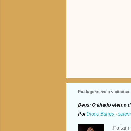
i
o
s
Postagens mais visitadas 
Deus: O aliado eterno 
Por
Diogo Barros
-
setem
Faltam 