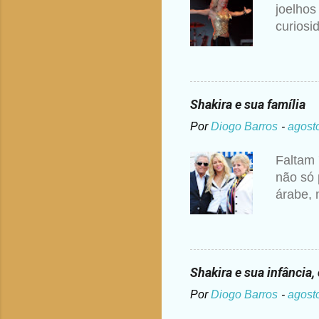
joelhos
curiosi
disse S
ouvir a
pedido 
ou dogm
Shakira e sua família
maneira
Por
Diogo Barros
-
agost
anos de
ponte s
Faltam 
para ve
não só 
educaçã
árabe, 
colombi
York, m
Ripoll 
Quando 
Shakira e sua infância
casamen
Por
Diogo Barros
-
agost
Don Wil
Orgulho