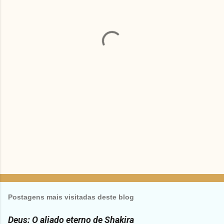
t
á
r
i
o
s
Postagens mais visitadas deste blog
Deus: O aliado eterno de Shakira