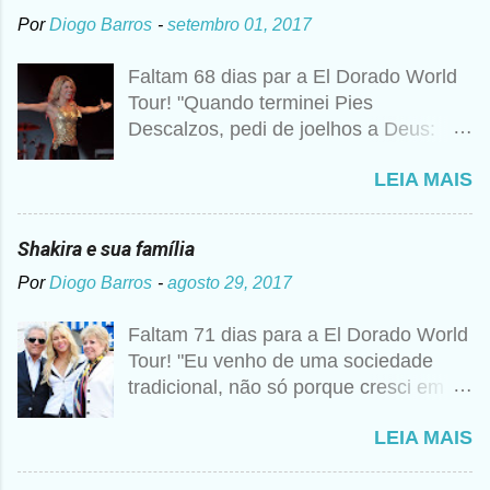
Por
Diogo Barros
-
setembro 01, 2017
Faltam 68 dias par a El Dorado World
Tour! "Quando terminei Pies
Descalzos, pedi de joelhos a Deus:
Cumpre esse meu sonho, preciso
LEIA MAIS
vender 1 milhão de cópias! A
curiosidade é que prometi algo e a
bagunça é que agora não me lembro o
Shakira e sua família
que foi", disse Shakira um ano mais
Por
Diogo Barros
-
agosto 29, 2017
tarde para a imprensa. Além desse
caso, nunca foi raro ouvir a artista
Faltam 71 dias para a El Dorado World
falando sobre Deus, então não seria
Tour! "Eu venho de uma sociedade
estranho que ela realmente tivesse
tradicional, não só porque cresci em
pedido essa realização. Para ela, não
um colégio religioso, mas porque vim
se trata de viver uma religião apenas
LEIA MAIS
de um mundo metade árabe, metade
do formal ou dogmático, assistindo a
Barranquillera, e em uma cidade
missas e confessando seus pecados.