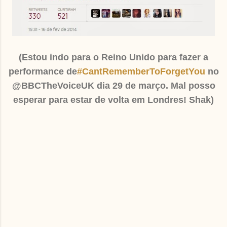
(Estou indo para o Reino Unido para fazer a
performance de
#CantRememberToForgetYou
no
@BBCTheVoiceUK dia 29 de março. Mal posso
esperar para estar de volta em Londres! Shak)
C
o
m
e
n