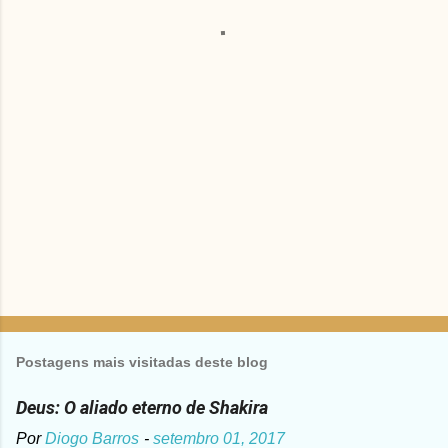
á
r
i
o
s
Postagens mais visitadas deste blog
Deus: O aliado eterno de Shakira
Por
Diogo Barros
-
setembro 01, 2017