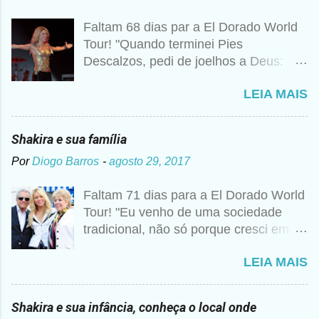
Faltam 68 dias par a El Dorado World
Tour! "Quando terminei Pies
Descalzos, pedi de joelhos a Deus:
Cumpre esse meu sonho, preciso
LEIA MAIS
vender 1 milhão de cópias! A
curiosidade é que prometi algo e a
bagunça é que agora não me lembro o
Shakira e sua família
que foi", disse Shakira um ano mais
Por
Diogo Barros
-
agosto 29, 2017
tarde para a imprensa. Além desse
caso, nunca foi raro ouvir a artista
Faltam 71 dias para a El Dorado World
falando sobre Deus, então não seria
Tour! "Eu venho de uma sociedade
estranho que ela realmente tivesse
tradicional, não só porque cresci em
pedido essa realização. Para ela, não
um colégio religioso, mas porque vim
se trata de viver uma religião apenas
LEIA MAIS
de um mundo metade árabe, metade
do formal ou dogmático, assistindo a
Barranquillera, e em uma cidade
missas e confessando seus pecados.
pequena da costa" Segundo cronistas
Sempre foi uma maneira de ser, como
Shakira e sua infância, conheça o local onde
colombianos. Don William Esteban
se tivesse internalizado aquela ideia de