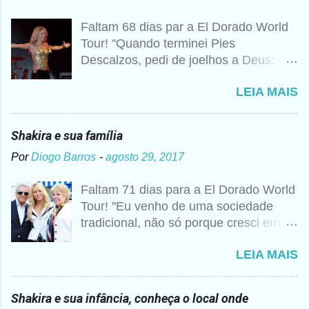
Faltam 68 dias par a El Dorado World
Tour! "Quando terminei Pies
Descalzos, pedi de joelhos a Deus:
Cumpre esse meu sonho, preciso
LEIA MAIS
vender 1 milhão de cópias! A
curiosidade é que prometi algo e a
bagunça é que agora não me lembro o
Shakira e sua família
que foi", disse Shakira um ano mais
Por
Diogo Barros
-
agosto 29, 2017
tarde para a imprensa. Além desse
caso, nunca foi raro ouvir a artista
Faltam 71 dias para a El Dorado World
falando sobre Deus, então não seria
Tour! "Eu venho de uma sociedade
estranho que ela realmente tivesse
tradicional, não só porque cresci em
pedido essa realização. Para ela, não
um colégio religioso, mas porque vim
se trata de viver uma religião apenas
LEIA MAIS
de um mundo metade árabe, metade
do formal ou dogmático, assistindo a
Barranquillera, e em uma cidade
missas e confessando seus pecados.
pequena da costa" Segundo cronistas
Sempre foi uma maneira de ser, como
Shakira e sua infância, conheça o local onde
colombianos. Don William Esteban
se tivesse internalizado aquela ideia de