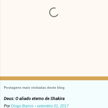
á
r
i
o
s
Postagens mais visitadas deste blog
Deus: O aliado eterno de Shakira
Por
Diogo Barros
-
setembro 01, 2017