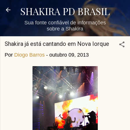
Pular para o conteúdo principal
SHAKIRA PD BRASIL
Sua fonte confiável de informações
sobre a Shakira
Shakira já está cantando em Nova Iorque
Por
Diogo Barros
-
outubro 09, 2013