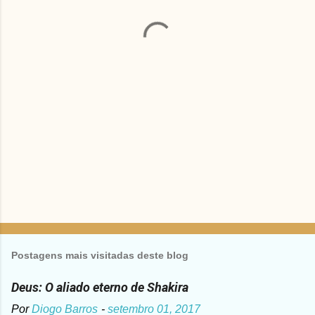
á
r
i
o
s
Postagens mais visitadas deste blog
Deus: O aliado eterno de Shakira
Por
Diogo Barros
-
setembro 01, 2017