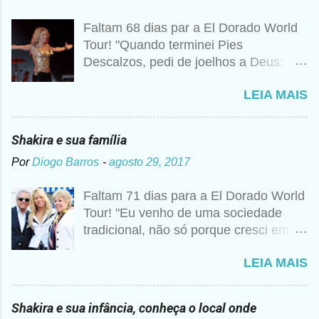
Faltam 68 dias par a El Dorado World
Tour! "Quando terminei Pies
Descalzos, pedi de joelhos a Deus:
Cumpre esse meu sonho, preciso
LEIA MAIS
vender 1 milhão de cópias! A
curiosidade é que prometi algo e a
bagunça é que agora não me lembro o
Shakira e sua família
que foi", disse Shakira um ano mais
Por
Diogo Barros
-
agosto 29, 2017
tarde para a imprensa. Além desse
caso, nunca foi raro ouvir a artista
Faltam 71 dias para a El Dorado World
falando sobre Deus, então não seria
Tour! "Eu venho de uma sociedade
estranho que ela realmente tivesse
tradicional, não só porque cresci em
pedido essa realização. Para ela, não
um colégio religioso, mas porque vim
se trata de viver uma religião apenas
LEIA MAIS
de um mundo metade árabe, metade
do formal ou dogmático, assistindo a
Barranquillera, e em uma cidade
missas e confessando seus pecados.
pequena da costa" Segundo cronistas
Sempre foi uma maneira de ser, como
Shakira e sua infância, conheça o local onde
colombianos. Don William Esteban
se tivesse internalizado aquela ideia de