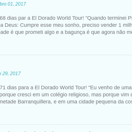
bro 01, 2017
68 dias par a El Dorado World Tour! "Quando terminei P
 a Deus: Cumpre esse meu sonho, preciso vender 1 milh
dade é que prometi algo e a bagunça é que agora não me
hakira um ano mais tarde para a imprensa. Além desse c
 artista falando sobre Deus, então não seria estranho qu
essa realização. Para ela, não se trata de viver uma rel
ático, assistindo a missas e confessando seus pecado
 de ser, como se tivesse internalizado aquela ideia de
o 29, 2017
 colégio com as freiras. Shakira se abraça a religião c
egura e inevitável, como uma ferramenta de compreens
71 dias para a El Dorado World Tour! "Eu venho de uma 
r mais além da realidade cotidiana. Shakira explicava m
porque cresci em um colégio religioso, mas porque vi
o religiosa reforçou minha preocupação com coisas espir
metade Barranquillera, e em uma cidade pequena da co
anos. Don William Esteban Mebarak Chadid havia nasc
as quando ele era pequeno sua família se mudou para a
Torrado. nasceu em Barranquilla e por suas veias corre 
os dois se casaram, Don William já havia se divorciado e