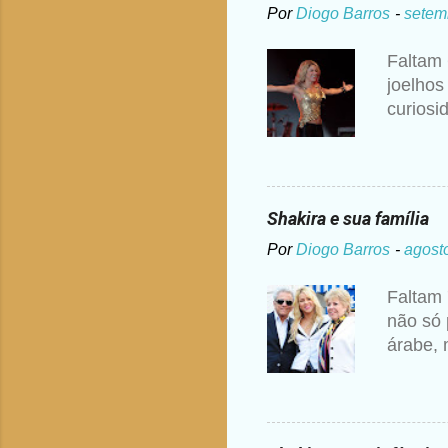
Por
Diogo Barros
-
setem
Faltam 
joelhos
curiosi
disse S
ouvir a
pedido 
ou dogm
Shakira e sua família
maneira
Por
Diogo Barros
-
agost
anos de
ponte s
Faltam 
para ve
não só 
educaçã
árabe, 
colombi
York, m
Ripoll 
Quando 