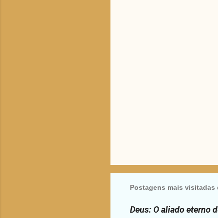
t
á
r
i
o
s
Postagens mais visitadas 
Deus: O aliado eterno 