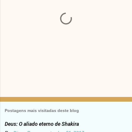
t
á
r
i
o
s
Postagens mais visitadas deste blog
Deus: O aliado eterno de Shakira