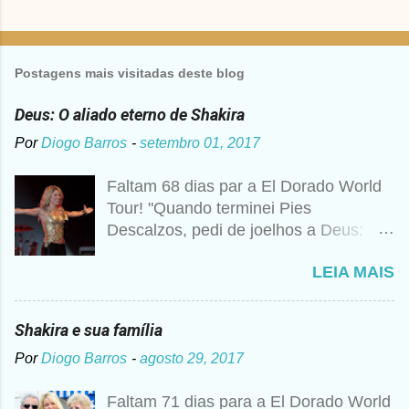
Postagens mais visitadas deste blog
Deus: O aliado eterno de Shakira
Por
Diogo Barros
-
setembro 01, 2017
Faltam 68 dias par a El Dorado World
Tour! "Quando terminei Pies
Descalzos, pedi de joelhos a Deus:
Cumpre esse meu sonho, preciso
LEIA MAIS
vender 1 milhão de cópias! A
curiosidade é que prometi algo e a
bagunça é que agora não me lembro o
Shakira e sua família
que foi", disse Shakira um ano mais
Por
Diogo Barros
-
agosto 29, 2017
tarde para a imprensa. Além desse
caso, nunca foi raro ouvir a artista
Faltam 71 dias para a El Dorado World
falando sobre Deus, então não seria