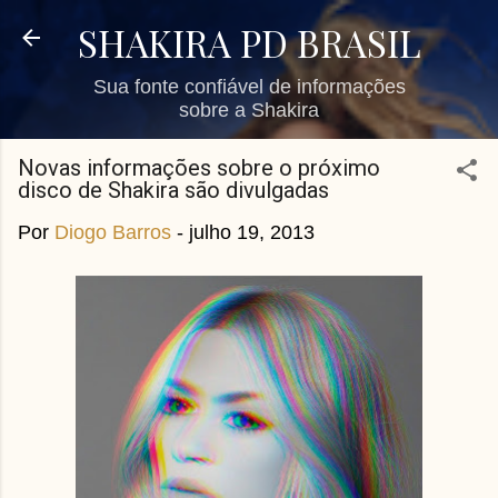
Pular para o conteúdo principal
SHAKIRA PD BRASIL
Sua fonte confiável de informações
sobre a Shakira
Novas informações sobre o próximo
disco de Shakira são divulgadas
Por
Diogo Barros
-
julho 19, 2013