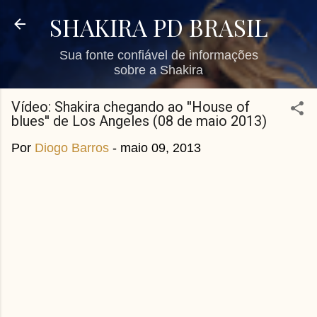
Pular para o conteúdo principal
SHAKIRA PD BRASIL
Sua fonte confiável de informações
sobre a Shakira
Vídeo: Shakira chegando ao ''House of
blues'' de Los Angeles (08 de maio 2013)
Por
Diogo Barros
-
maio 09, 2013