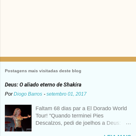
s
Postagens mais visitadas deste blog
Deus: O aliado eterno de Shakira
Por
Diogo Barros
-
setembro 01, 2017
Faltam 68 dias par a El Dorado World
Tour! "Quando terminei Pies
Descalzos, pedi de joelhos a Deus:
Cumpre esse meu sonho, preciso