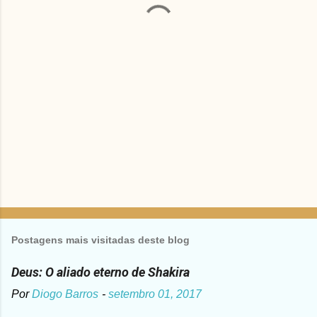
r
i
o
s
Postagens mais visitadas deste blog
Deus: O aliado eterno de Shakira
Por
Diogo Barros
-
setembro 01, 2017