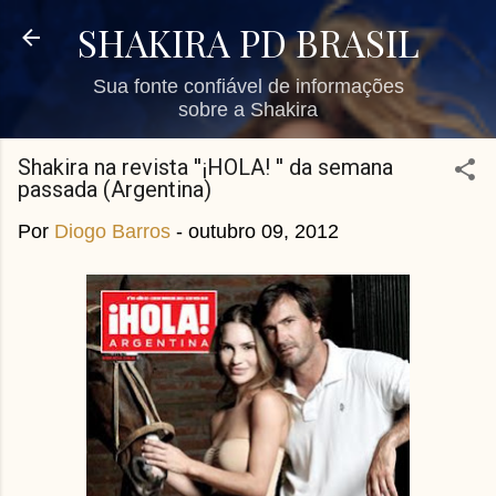
Pular para o conteúdo principal
SHAKIRA PD BRASIL
Sua fonte confiável de informações
sobre a Shakira
Shakira na revista ''¡HOLA! '' da semana
passada (Argentina)
Por
Diogo Barros
-
outubro 09, 2012