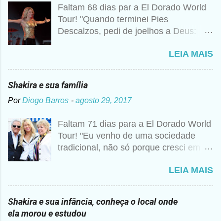
Faltam 68 dias par a El Dorado World
Tour! "Quando terminei Pies
Descalzos, pedi de joelhos a Deus:
Cumpre esse meu sonho, preciso
LEIA MAIS
vender 1 milhão de cópias! A
curiosidade é que prometi algo e a
bagunça é que agora não me lembro o
Shakira e sua família
que foi", disse Shakira um ano mais
Por
Diogo Barros
-
agosto 29, 2017
tarde para a imprensa. Além desse
caso, nunca foi raro ouvir a artista
Faltam 71 dias para a El Dorado World
falando sobre Deus, então não seria
Tour! "Eu venho de uma sociedade
estranho que ela realmente tivesse
tradicional, não só porque cresci em
pedido essa realização. Para ela, não
um colégio religioso, mas porque vim
se trata de viver uma religião apenas
LEIA MAIS
de um mundo metade árabe, metade
do formal ou dogmático, assistindo a
Barranquillera, e em uma cidade
missas e confessando seus pecados.
pequena da costa" Segundo cronistas
Sempre foi uma maneira de ser, como
Shakira e sua infância, conheça o local onde
colombianos. Don William Esteban
se tivesse internalizado aquela ideia de
ela morou e estudou
Mebarak Chadid havia nascido na
Deus aprendida nos anos de colégio