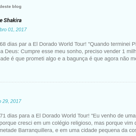
deste blog
de Shakira
bro 01, 2017
68 dias par a El Dorado World Tour! "Quando terminei P
 a Deus: Cumpre esse meu sonho, preciso vender 1 milh
dade é que prometi algo e a bagunça é que agora não me
hakira um ano mais tarde para a imprensa. Além desse c
 artista falando sobre Deus, então não seria estranho qu
essa realização. Para ela, não se trata de viver uma rel
ático, assistindo a missas e confessando seus pecado
 de ser, como se tivesse internalizado aquela ideia de
o 29, 2017
 colégio com as freiras. Shakira se abraça a religião c
egura e inevitável, como uma ferramenta de compreens
71 dias para a El Dorado World Tour! "Eu venho de uma 
r mais além da realidade cotidiana. Shakira explicava m
porque cresci em um colégio religioso, mas porque vi
o religiosa reforçou minha preocupação com coisas espir
metade Barranquillera, e em uma cidade pequena da co