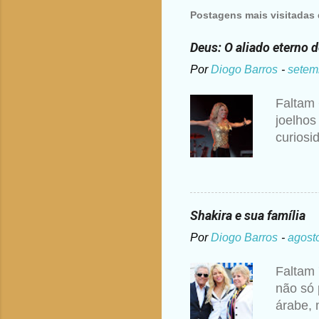
Postagens mais visitadas 
Deus: O aliado eterno 
Por
Diogo Barros
-
setem
Faltam 
joelhos
curiosi
disse S
ouvir a
pedido 
ou dogm
Shakira e sua família
maneira
Por
Diogo Barros
-
agost
anos de
ponte s
Faltam 
para ve
não só 
educaçã
árabe, 