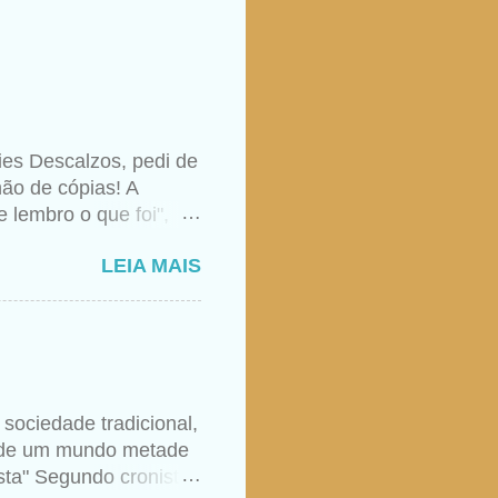
ies Descalzos, pedi de
ão de cópias! A
 lembro o que foi",
aso, nunca foi raro
LEIA MAIS
e ela realmente tivesse
igião apenas do formal
s. Sempre foi uma
 Deus aprendida nos
omo quem transita uma
ão e entendimento,
sociedade tradicional,
ais brevemente: "A
m de um mundo metade
ituais e m...
sta" Segundo cronistas