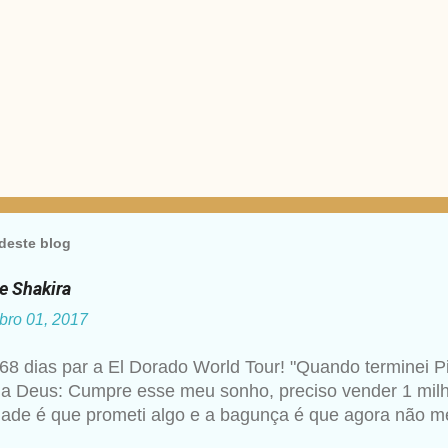
deste blog
de Shakira
bro 01, 2017
68 dias par a El Dorado World Tour! "Quando terminei P
 a Deus: Cumpre esse meu sonho, preciso vender 1 milh
dade é que prometi algo e a bagunça é que agora não me
hakira um ano mais tarde para a imprensa. Além desse c