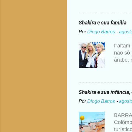
ouvir a
pedido 
ou dogm
Shakira e sua família
maneira
Por
Diogo Barros
-
agost
anos de
ponte s
Faltam 
para ve
não só 
educaçã
árabe, 
colombi
York, m
Ripoll 
Quando 
Shakira e sua infância
casamen
Por
Diogo Barros
-
agost
Don Wil
Orgulho
BARRAN
Segundo
Colômbi
uma joa
turísti
depois 