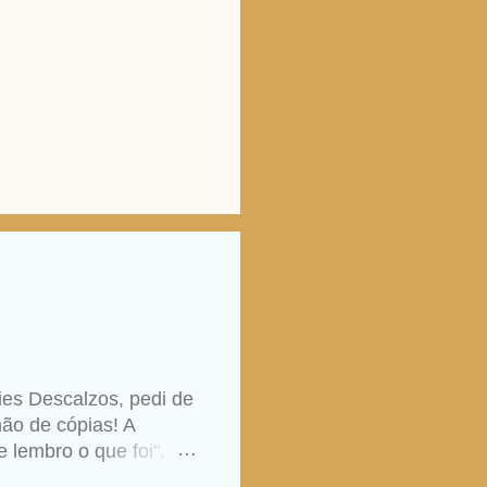
ies Descalzos, pedi de
ão de cópias! A
 lembro o que foi",
aso, nunca foi raro