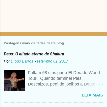
Postagens mais visitadas deste blog
Deus: O aliado eterno de Shakira
Por
Diogo Barros
-
setembro 01, 2017
Faltam 68 dias par a El Dorado World
Tour! "Quando terminei Pies
Descalzos, pedi de joelhos a Deus:
Cumpre esse meu sonho, preciso
LEIA MAIS
vender 1 milhão de cópias! A
curiosidade é que prometi algo e a