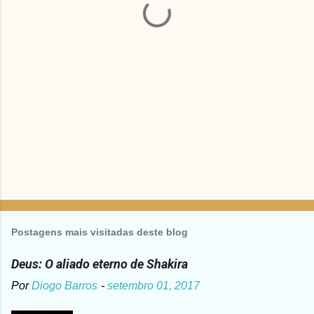
r
i
o
s
Postagens mais visitadas deste blog
Deus: O aliado eterno de Shakira
Por
Diogo Barros
-
setembro 01, 2017