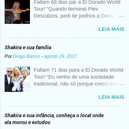
Faltam 68 dias par a El Dorado World
Tour! "Quando terminei Pies
Descalzos, pedi de joelhos a Deus:
Cumpre esse meu sonho, preciso
LEIA MAIS
vender 1 milhão de cópias! A
curiosidade é que prometi algo e a
bagunça é que agora não me lembro o
Shakira e sua família
que foi", disse Shakira um ano mais
Por
Diogo Barros
-
agosto 29, 2017
tarde para a imprensa. Além desse
caso, nunca foi raro ouvir a artista
Faltam 71 dias para a El Dorado World
falando sobre Deus, então não seria
Tour! "Eu venho de uma sociedade
estranho que ela realmente tivesse
tradicional, não só porque cresci em
pedido essa realização. Para ela, não
um colégio religioso, mas porque vim
se trata de viver uma religião apenas
LEIA MAIS
de um mundo metade árabe, metade
do formal ou dogmático, assistindo a
Barranquillera, e em uma cidade
missas e confessando seus pecados.
pequena da costa" Segundo cronistas
Sempre foi uma maneira de ser, como
Shakira e sua infância, conheça o local onde
colombianos. Don William Esteban
se tivesse internalizado aquela ideia de
ela morou e estudou
Mebarak Chadid havia nascido na
Deus aprendida nos anos de colégio