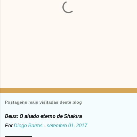
r
i
o
s
Postagens mais visitadas deste blog
Deus: O aliado eterno de Shakira
Por
Diogo Barros
-
setembro 01, 2017