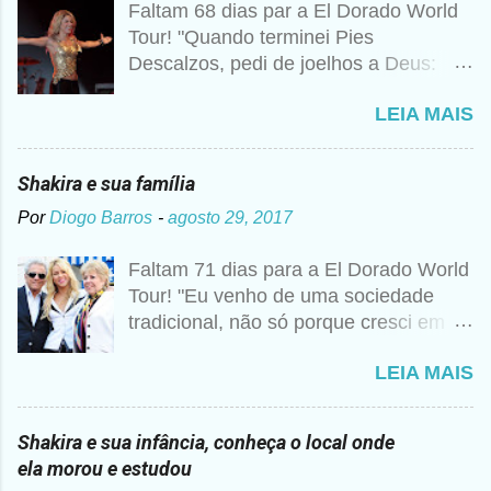
Faltam 68 dias par a El Dorado World
Tour! "Quando terminei Pies
Descalzos, pedi de joelhos a Deus:
Cumpre esse meu sonho, preciso
LEIA MAIS
vender 1 milhão de cópias! A
curiosidade é que prometi algo e a
bagunça é que agora não me lembro o
Shakira e sua família
que foi", disse Shakira um ano mais
Por
Diogo Barros
-
agosto 29, 2017
tarde para a imprensa. Além desse
caso, nunca foi raro ouvir a artista
Faltam 71 dias para a El Dorado World
falando sobre Deus, então não seria
Tour! "Eu venho de uma sociedade
estranho que ela realmente tivesse
tradicional, não só porque cresci em
pedido essa realização. Para ela, não
um colégio religioso, mas porque vim
se trata de viver uma religião apenas
LEIA MAIS
de um mundo metade árabe, metade
do formal ou dogmático, assistindo a
Barranquillera, e em uma cidade
missas e confessando seus pecados.
pequena da costa" Segundo cronistas
Sempre foi uma maneira de ser, como
Shakira e sua infância, conheça o local onde
colombianos. Don William Esteban
se tivesse internalizado aquela ideia de
ela morou e estudou
Mebarak Chadid havia nascido na
Deus aprendida nos anos de colégio