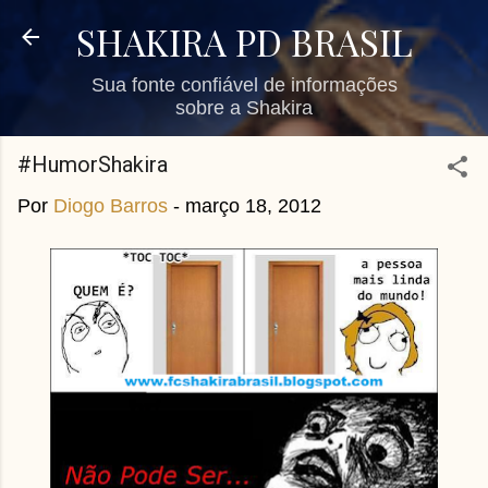
Pular para o conteúdo principal
SHAKIRA PD BRASIL
Sua fonte confiável de informações
sobre a Shakira
#HumorShakira
Por
Diogo Barros
-
março 18, 2012