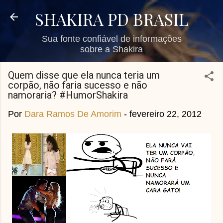
Pular para o conteúdo principal
SHAKIRA PD BRASIL
Sua fonte confiável de informações
sobre a Shakira
Quem disse que ela nunca teria um
corpão, não faria sucesso e não
namoraria? #HumorShakira
Por
Dara Ramos De Amorim
-
fevereiro 22, 2012