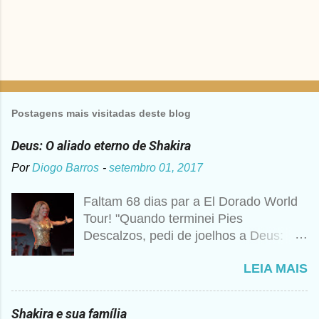
Postagens mais visitadas deste blog
Deus: O aliado eterno de Shakira
Por
Diogo Barros
-
setembro 01, 2017
Faltam 68 dias par a El Dorado World
Tour! "Quando terminei Pies
Descalzos, pedi de joelhos a Deus:
Cumpre esse meu sonho, preciso
LEIA MAIS
vender 1 milhão de cópias! A
curiosidade é que prometi algo e a
bagunça é que agora não me lembro o
Shakira e sua família