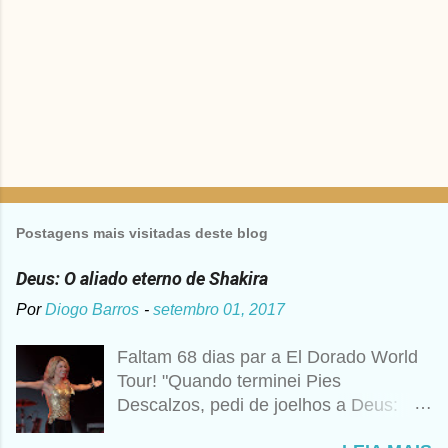
s
Postagens mais visitadas deste blog
Deus: O aliado eterno de Shakira
Por
Diogo Barros
-
setembro 01, 2017
Faltam 68 dias par a El Dorado World
Tour! "Quando terminei Pies
Descalzos, pedi de joelhos a Deus:
Cumpre esse meu sonho, preciso