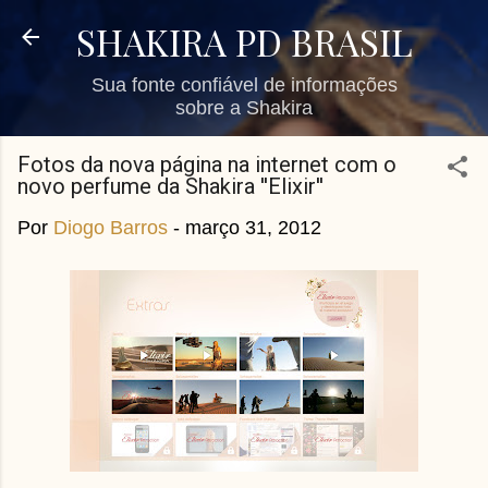
Pular para o conteúdo principal
SHAKIRA PD BRASIL
Sua fonte confiável de informações
sobre a Shakira
Fotos da nova página na internet com o
novo perfume da Shakira ''Elixir''
Por
Diogo Barros
-
março 31, 2012