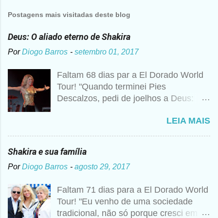
Postagens mais visitadas deste blog
Deus: O aliado eterno de Shakira
Por
Diogo Barros
-
setembro 01, 2017
Faltam 68 dias par a El Dorado World
Tour! "Quando terminei Pies
Descalzos, pedi de joelhos a Deus:
Cumpre esse meu sonho, preciso
LEIA MAIS
vender 1 milhão de cópias! A
curiosidade é que prometi algo e a
bagunça é que agora não me lembro o
Shakira e sua família
que foi", disse Shakira um ano mais
Por
Diogo Barros
-
agosto 29, 2017
tarde para a imprensa. Além desse
caso, nunca foi raro ouvir a artista
Faltam 71 dias para a El Dorado World
falando sobre Deus, então não seria
Tour! "Eu venho de uma sociedade
estranho que ela realmente tivesse
tradicional, não só porque cresci em
pedido essa realização. Para ela, não